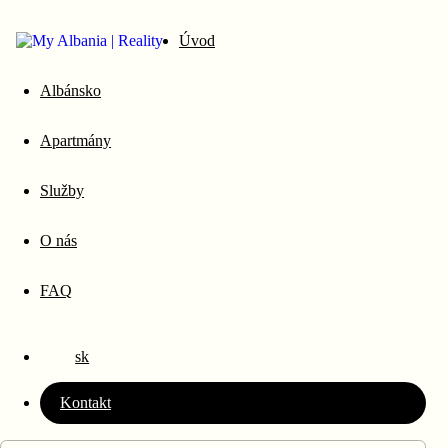
Zavrieť
Úvod
Albánsko
Kompletný servis a služby k
Apartmány
apartmánu
Služby
Užívajte si výnosy z investičných apartmánov a druhý domov pri
mori bez starostí. O formality, prevádzku a následnú správu bytu sa
O nás
postaráme my.
FAQ
sk
Kontakt