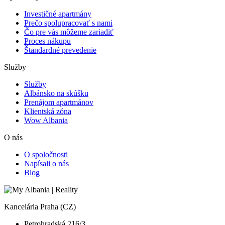
Investičné apartmány
Prečo spolupracovať s nami
Čo pre vás môžeme zariadiť
Proces nákupu
Štandardné prevedenie
Služby
Služby
Albánsko na skúšku
Prenájom apartmánov
Klientská zóna
Wow Albania
O nás
O spoločnosti
Napísali o nás
Blog
Kancelária Praha (CZ)
Petrohradská 216/3