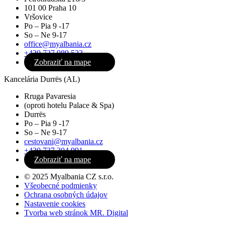
101 00 Praha 10
Vršovice
Po – Pia 9 -17
So – Ne 9-17
office@myalbania.cz
+420 727 989 523
Zobraziť na mape
Kancelária Durrës (AL)
Rruga Pavaresia
(oproti hotelu Palace & Spa)
Durrës
Po – Pia 9 -17
So – Ne 9-17
cestovani@myalbania.cz
+420 737 304 991
Zobraziť na mape
© 2025 Myalbania CZ s.r.o.
Všeobecné podmienky
Ochrana osobných údajov
Nastavenie cookies
Tvorba web stránok MR. Digital