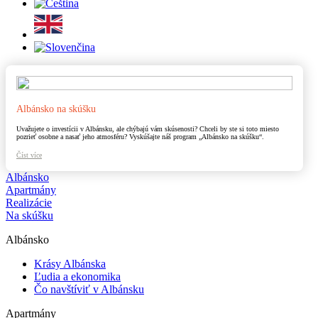
Albánsko na skúšku
Uvažujete o investícii v Albánsku, ale chýbajú vám skúsenosti? Chceli by ste si toto miesto
pozrieť osobne a nasať jeho atmosféru? Vyskúšajte náš program „Albánsko na skúšku“.
Číst více
Albánsko
Apartmány
Realizácie
Na skúšku
Albánsko
Krásy Albánska
Ľudia a ekonomika
Čo navštíviť v Albánsku
Apartmány