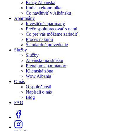
Krásy Albánska
Ľudia a ekonomika
Čo navštíviť v Albánsku
Apartmány
Investičné apartmány
Prečo spolupracovať s nami
Čo pre vás môžeme zariadiť
Proces nákupu
Štandardné prevedenie
Služby
Služby
Albánsko na skúšku
Prenájom apartmánov
Klientská zóna
Wow Albania
O nás
O spoločnosti
Napísali o nás
Blog
FAQ