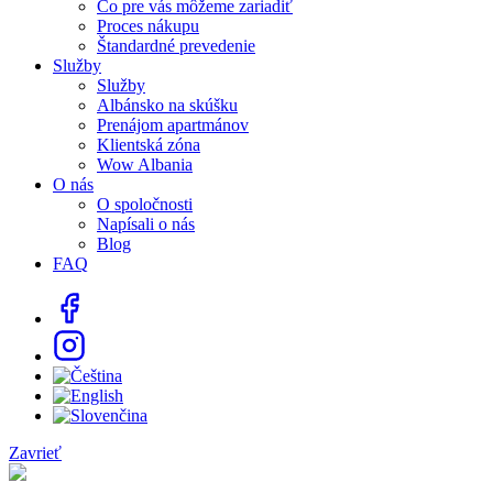
Čo pre vás môžeme zariadiť
Proces nákupu
Štandardné prevedenie
Služby
Služby
Albánsko na skúšku
Prenájom apartmánov
Klientská zóna
Wow Albania
O nás
O spoločnosti
Napísali o nás
Blog
FAQ
Zavrieť