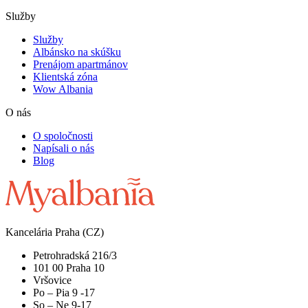
Služby
Služby
Albánsko na skúšku
Prenájom apartmánov
Klientská zóna
Wow Albania
O nás
O spoločnosti
Napísali o nás
Blog
Kancelária Praha (CZ)
Petrohradská 216/3
101 00 Praha 10
Vršovice
Po – Pia 9 -17
So – Ne 9-17