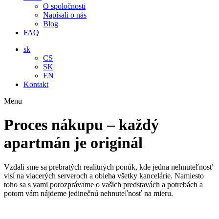
O spoločnosti
Napísali o nás
Blog
FAQ
sk
CS
SK
EN
Kontakt
Menu
Proces nákupu – každý
apartmán je originál
Vzdali sme sa prebratých realitných ponúk, kde jedna nehnuteľnosť
visí na viacerých serveroch a obieha všetky kancelárie. Namiesto
toho sa s vami porozprávame o vašich predstavách a potrebách a
potom vám nájdeme jedinečnú nehnuteľnosť na mieru.