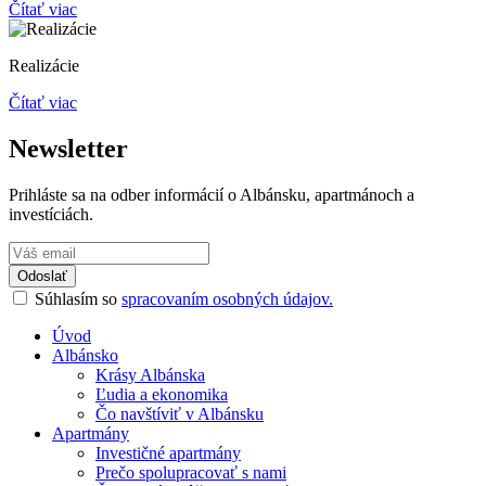
Čítať viac
Realizácie
Čítať viac
Newsletter
Prihláste sa na odber informácií o Albánsku, apartmánoch a
investíciách.
Odoslať
Súhlasím so
spracovaním osobných údajov.
Úvod
Albánsko
Krásy Albánska
Ľudia a ekonomika
Čo navštíviť v Albánsku
Apartmány
Investičné apartmány
Prečo spolupracovať s nami