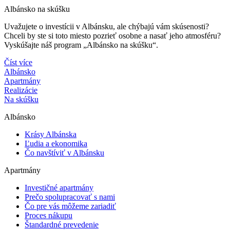
Albánsko na skúšku
Uvažujete o investícii v Albánsku, ale chýbajú vám skúsenosti?
Chceli by ste si toto miesto pozrieť osobne a nasať jeho atmosféru?
Vyskúšajte náš program „Albánsko na skúšku“.
Číst více
Albánsko
Apartmány
Realizácie
Na skúšku
Albánsko
Krásy Albánska
Ľudia a ekonomika
Čo navštíviť v Albánsku
Apartmány
Investičné apartmány
Prečo spolupracovať s nami
Čo pre vás môžeme zariadiť
Proces nákupu
Štandardné prevedenie