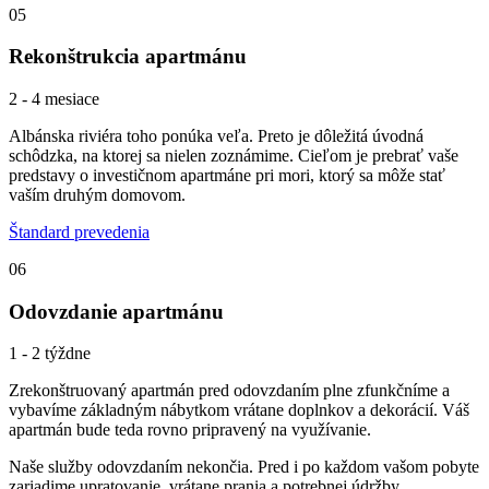
05
Rekonštrukcia apartmánu
2 - 4 mesiace
Albánska riviéra toho ponúka veľa. Preto je dôležitá úvodná
schôdzka, na ktorej sa nielen zoznámime. Cieľom je prebrať vaše
predstavy o investičnom apartmáne pri mori, ktorý sa môže stať
vaším druhým domovom.
Štandard prevedenia
06
Odovzdanie apartmánu
1 - 2 týždne
Zrekonštruovaný apartmán pred odovzdaním plne zfunkčníme a
vybavíme základným nábytkom vrátane doplnkov a dekorácií. Váš
apartmán bude teda rovno pripravený na využívanie.
Naše služby odovzdaním nekončia. Pred i po každom vašom pobyte
zariadime upratovanie, vrátane prania a potrebnej údržby.