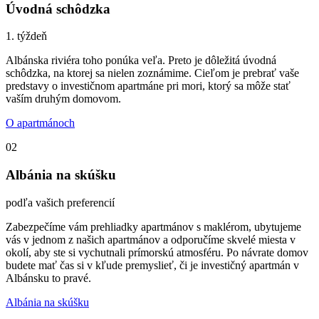
Úvodná schôdzka
1. týždeň
Albánska riviéra toho ponúka veľa. Preto je dôležitá úvodná
schôdzka, na ktorej sa nielen zoznámime. Cieľom je prebrať vaše
predstavy o investičnom apartmáne pri mori, ktorý sa môže stať
vaším druhým domovom.
O apartmánoch
02
Albánia na skúšku
podľa vašich preferencií
Zabezpečíme vám prehliadky apartmánov s maklérom, ubytujeme
vás v jednom z našich apartmánov a odporučíme skvelé miesta v
okolí, aby ste si vychutnali prímorskú atmosféru. Po návrate domov
budete mať čas si v kľude premyslieť, či je investičný apartmán v
Albánsku to pravé.
Albánia na skúšku