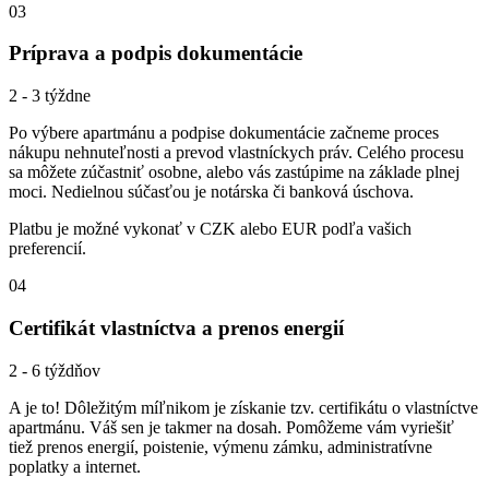
03
Príprava a podpis dokumentácie
2 - 3 týždne
Po výbere apartmánu a podpise dokumentácie začneme proces
nákupu nehnuteľnosti a prevod vlastníckych práv. Celého procesu
sa môžete zúčastniť osobne, alebo vás zastúpime na základe plnej
moci. Nedielnou súčasťou je notárska či banková úschova.
Platbu je možné vykonať v CZK alebo EUR podľa vašich
preferencií.
04
Certifikát vlastníctva a prenos energií
2 - 6 týždňov
A je to! Dôležitým míľnikom je získanie tzv. certifikátu o vlastníctve
apartmánu. Váš sen je takmer na dosah. Pomôžeme vám vyriešiť
tiež prenos energií, poistenie, výmenu zámku, administratívne
poplatky a internet.