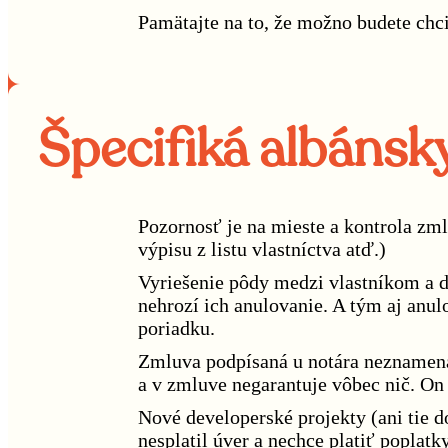
Pamätajte na to, že možno budete chci
Špecifiká albánsk
Pozornosť je na mieste a kontrola zm
výpisu z listu vlastníctva atď.)
Vyriešenie pôdy medzi vlastníkom a de
nehrozí ich anulovanie. A tým aj anul
poriadku.
Zmluva podpísaná u notára neznamená 
a v zmluve negarantuje vôbec nič. On 
Nové developerské projekty (ani tie 
nesplatil úver a nechce platiť poplat