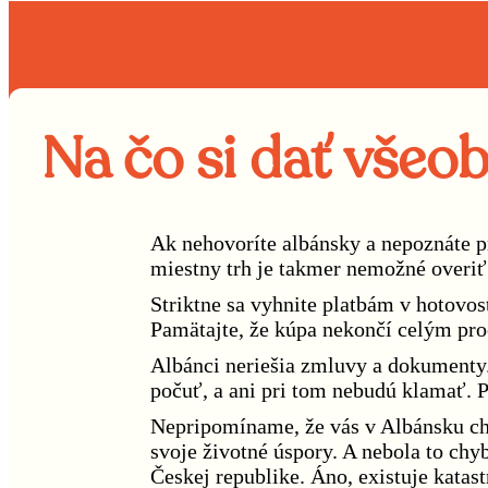
Na čo si dať všeo
Ak nehovoríte albánsky a nepoznáte p
miestny trh je takmer nemožné overiť
Striktne sa vyhnite platbám v hotovost
Pamätajte, že kúpa nekončí celým pro
Albánci neriešia zmluvy a dokumenty.
počuť, a ani pri tom nebudú klamať. P
Nepripomíname, že vás v Albánsku chce
svoje životné úspory. A nebola to chy
Českej republike. Áno, existuje katastr