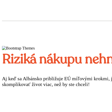
Riziká nákupu nehn
Aj keď sa Albánsko približuje EÚ míľovými krokmi, j
skomplikovať život viac, než by ste chceli!