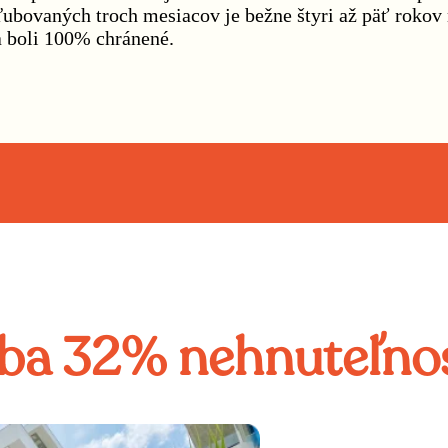
o sľubovaných troch mesiacov je bežne štyri až päť ro
va boli 100% chránené.
 iba 32% nehnuteľnos