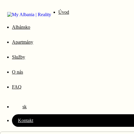
Úvod
Albánsko
Apartmány
Prečo investovať d
Služby
profesionálmi
O nás
FAQ
Albánsko je krásna krajina s radom špecifík odlišných
sk
Kontakt