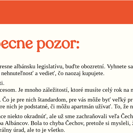
becne pozor:
resne albánsku legislatívu, buďte obozretní. Vyhnete
 nehnuteľnosť a vedieť, čo naozaj kupujete.
i.
cesom. Je mnoho záležitostí, ktoré musíte celý rok na 
 Čo je pre nich štandardom, pre vás môže byť veľký pr
re nich je podstatné, či môžu apartmán užívať. To, že n
 niekto okradnúť, ale už sme zachraňovali veľa Čechov
ba Albáncov. Bola to chyba Čechov, pretože si mysleli,
álny úrad, ale to je všetko.