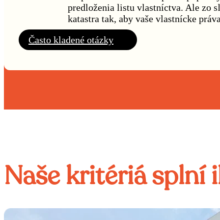
predloženia listu vlastníctva. Ale z
katastra tak, aby vaše vlastnícke prá
Často kladené otázky
Naše kritériá splní