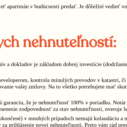
eť apartmán v budúcnosti predať. Je dôležité vedieť v
ych nehnuteľností:
lúv a dokladov je základom dobrej investície (dodržan
veloperom, kontrola minulých prevodov v katastri, či 
ovanie vašej zmluvy. Na to všetko potrebujete mať skuto
garanciu, že je nehnuteľnosť 100% v poriadku. Notár 
nenesie zodpovednosť za stav nehnuteľnosti, overuje l
dokončené) v mnohých prípadoch nemajú kolaudáciu a nie
ky za prihlásenie novej nehnuteľnosti. Preto vám rád 