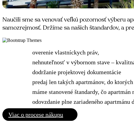
Naučili sme sa venovať veľkú pozornosť výberu apa
samozrejmosť. Držíme sa našich štandardov, a pr
overenie vlastníckych práv,
nehnuteľnosť v výbornom stave – kvalitná
dodržanie projektovej dokumentácie
predaj len takých apartmánov, do ktorých
máme stanovené štandardy, čo apartmán m
odovzdanie plne zariadeného apartmánu d
Viac o procese nákupu