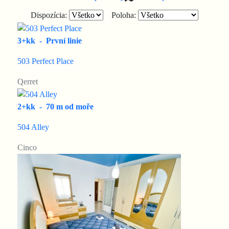
Dispozícia:
Poloha:
3+kk
-
První linie
503 Perfect Place
Qerret
2+kk
-
70 m od moře
504 Alley
Cinco