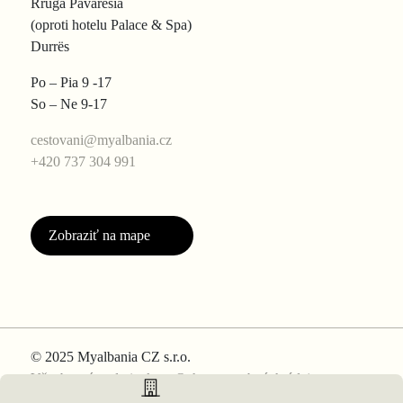
Rruga Pavaresia
(oproti hotelu Palace & Spa)
Durrës
Po – Pia 9 -17
So – Ne 9-17
cestovani@myalbania.cz
+420 737 304 991
Zobraziť na mape
© 2025 Myalbania CZ s.r.o.
Všeobecné podmienky
Ochrana osobných údajov
Nastavenie cookies
Tvorba web stránok MR. Digital