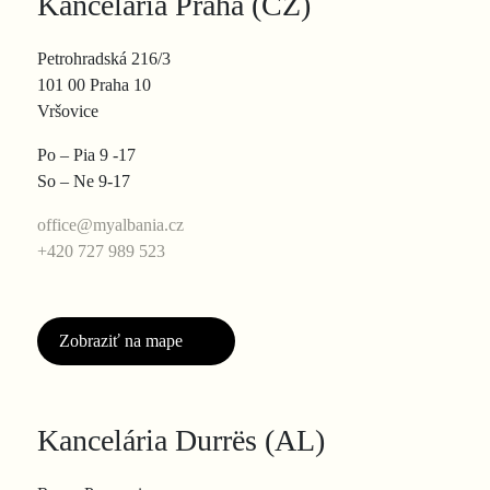
Kancelária Praha (CZ)
Petrohradská 216/3
101 00 Praha 10
Vršovice
Po – Pia 9 -17
So – Ne 9-17
office@myalbania.cz
+420 727 989 523
Zobraziť na mape
Kancelária Durrës (AL)