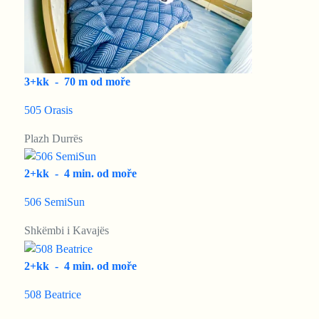
3+kk
-
70 m od moře
505 Orasis
Plazh Durrës
2+kk
-
4 min. od moře
506 SemiSun
Shkëmbi i Kavajës
2+kk
-
4 min. od moře
508 Beatrice